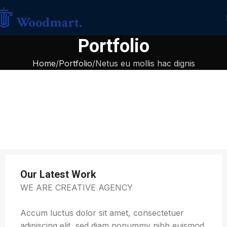
Portfolio
Home
Portfolio
Netus eu mollis hac dignis
Our Latest Work
WE ARE CREATIVE AGENCY
Accum luctus dolor sit amet, consectetuer
adipiscing elit, sed diam nonummy nibh euismod