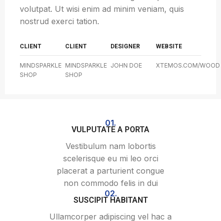
volutpat. Ut wisi enim ad minim veniam, quis
nostrud exerci tation.
CLIENT
CLIENT
DESIGNER
WEBSITE
MINDSPARKLE
MINDSPARKLE
JOHN DOE
XTEMOS.COM/WOOD
SHOP
SHOP
01.
VULPUTATE A PORTA
Vestibulum nam lobortis
scelerisque eu mi leo orci
placerat a parturient congue
non commodo felis in dui
02.
SUSCIPIT HABITANT
Ullamcorper adipiscing vel hac a